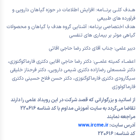
هــدف کلــی برنـــامه: افزایش اطلاعات در حوزه گیاهان دارویی و
فرآورده های طبیعی
هدف اختصاصی برنـامه: آشنایی گروه هدف با گیاهان و محصولات
گیاهی موثر بر بیماری های تنفسی
دبیر علمی: جناب آقای دکتر رضا حاجی اقائی
اعضــاء کمیته علمــی: دکتر رضا حاجی اقایی دکتری فارماکوگنوزی،
دکتر شمسعلی رضازاده دکتری شیمی دارویی، دکتر فرحناز خلیقی
سیگارودی دکتری فارماکوگنوزی، دکتر حسن فلاح حسینی دکتری
فارماکولوژی
از اساتید و بزرگوارانی که قصد شرکت در این رویداد علمی را دارند
تقاضا می‌گردد به سایت آموزش مداوم با کد شناسه 220616
مراجعه نمایند
آدرس سایت:
www.ircme.ir
کد شناسه: 220616